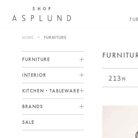
FU
HOME
FURNITURE
FURNITU
FURNITURE
INTERIOR
213
件
KITCHEN・TABLEWARE
BRANDS
SALE