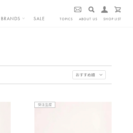
BRANDS
SALE
TOPICS
ABOUT US
SHOP LIST
受注生産