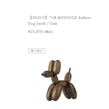
【SELECT】*NB BOYHOOD Balloon
Dog Small / Oak
¥15,070
(税込)
取り寄せ