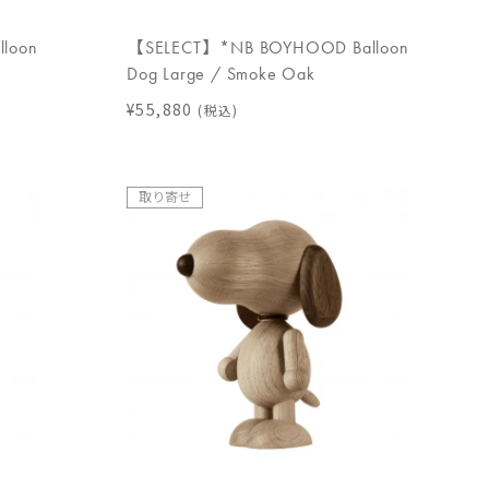
loon
【SELECT】*NB BOYHOOD Balloon
Dog Large / Smoke Oak
¥55,880
(税込)
取り寄せ