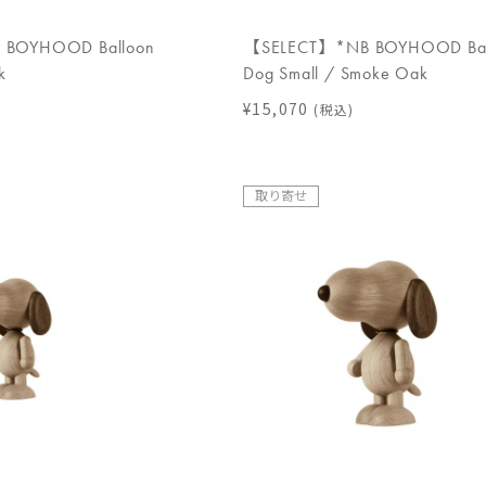
BOYHOOD Balloon
【SELECT】*NB BOYHOOD Bal
k
Dog Small / Smoke Oak
¥15,070
(税込)
取り寄せ