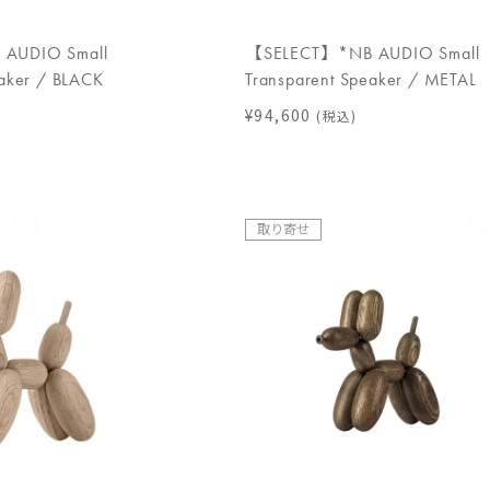
AUDIO Small
【SELECT】*NB AUDIO Small
eaker / BLACK
Transparent Speaker / METAL
¥94,600
(税込)
取り寄せ