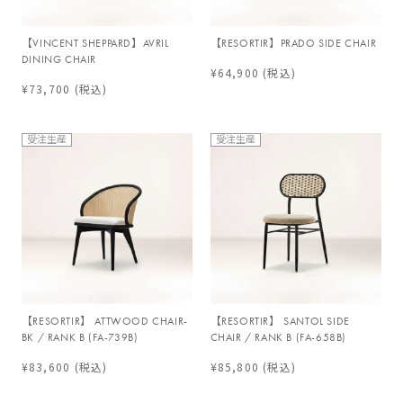
【VINCENT SHEPPARD】AVRIL
【RESORTIR】PRADO SIDE CHAIR
DINING CHAIR
¥64,900
(税込)
¥73,700
(税込)
受注生産
受注生産
【RESORTIR】 ATTWOOD CHAIR-
【RESORTIR】 SANTOL SIDE
BK / RANK B (FA-739B)
CHAIR / RANK B (FA-658B)
¥83,600
(税込)
¥85,800
(税込)