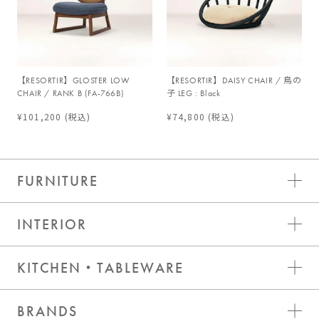
【RESORTIR】GLOSTER LOW
【RESORTIR】DAISY CHAIR / 鳥の
CHAIR / RANK B (FA-766B)
子 LEG : Black
¥101,200
(税込)
¥74,800
(税込)
FURNITURE
INTERIOR
KITCHEN・TABLEWARE
BRANDS