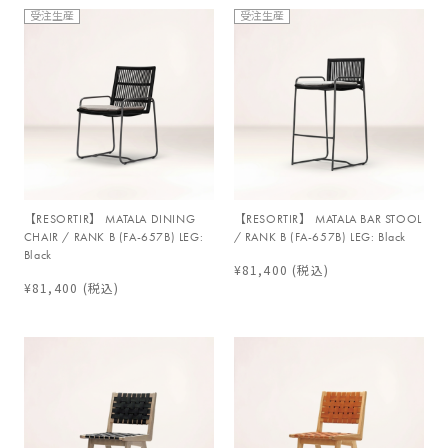
受注生産
受注生産
【RESORTIR】 MATALA DINING
【RESORTIR】 MATALA BAR STOOL
CHAIR / RANK B (FA-657B) LEG:
/ RANK B (FA-657B) LEG: Black
Black
¥81,400
(税込)
¥81,400
(税込)