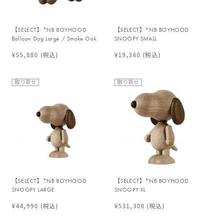
【SELECT】*NB BOYHOOD
【SELECT】*NB BOYHOOD
Balloon Dog Large / Smoke Oak
SNOOPY SMALL
¥55,880
(税込)
¥19,360
(税込)
取り寄せ
取り寄せ
【SELECT】*NB BOYHOOD
【SELECT】*NB BOYHOOD
SNOOPY LARGE
SNOOPY XL
¥44,990
(税込)
¥531,300
(税込)