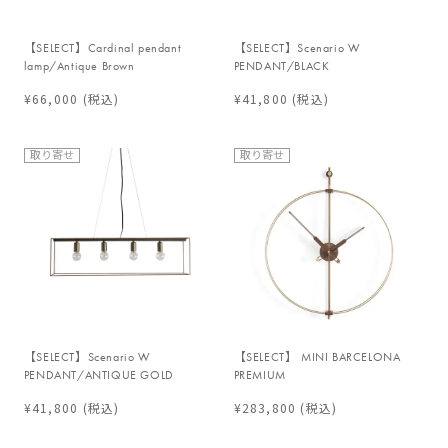
【SELECT】Cardinal pendant
【SELECT】Scenario W
lamp/Antique Brown
PENDANT/BLACK
¥66,000
(税込)
¥41,800
(税込)
取り寄せ
取り寄せ
【SELECT】Scenario W
【SELECT】 MINI BARCELONA
PENDANT/ANTIQUE GOLD
PREMIUM
¥41,800
(税込)
¥283,800
(税込)