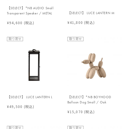
【SELECT】*NB AUDIO Small
【SELECT】 LUCE LANTERN M
Transparent Speaker / METAL
¥41,800
(税込)
¥94,600
(税込)
取り寄せ
取り寄せ
【SELECT】 LUCE LANTERN L
【SELECT】*NB BOYHOOD
Balloon Dog Small / Oak
¥49,500
(税込)
¥15,070
(税込)
取り寄せ
取り寄せ