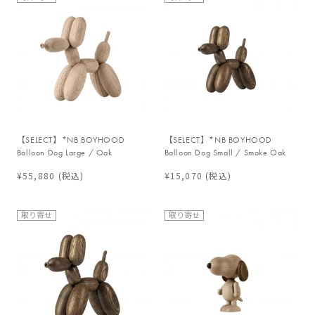
【SELECT】*NB BOYHOOD
【SELECT】*NB BOYHOOD
Balloon Dog Large / Oak
Balloon Dog Small / Smoke Oak
¥55,880
(税込)
¥15,070
(税込)
取り寄せ
取り寄せ