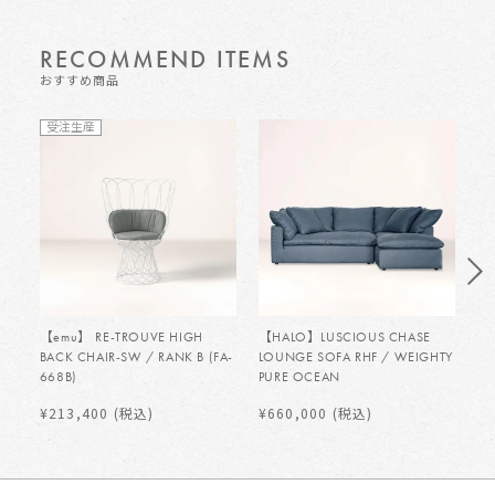
RECOMMEND ITEMS
おすすめ商品
受注生産
【emu】 RE-TROUVE HIGH
【HALO】LUSCIOUS CHASE
【H
BACK CHAIR-SW / RANK B (FA-
LOUNGE SOFA RHF / WEIGHTY
LO
668B)
PURE OCEAN
PU
¥213,400
(税込)
¥660,000
(税込)
¥