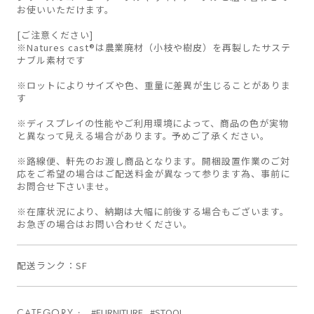
お使いいただけます。
[ご注意ください]
※Natures cast®は農業廃材（小枝や樹皮）を再製したサステ
ナブル素材です
※ロットによりサイズや色、重量に差異が生じることがありま
す
※ディスプレイの性能やご利用環境によって、商品の色が実物
と異なって見える場合があります。予めご了承ください。
※路線便、軒先のお渡し商品となります。開梱設置作業のご対
応をご希望の場合はご配送料金が異なって参ります為、事前に
お問合せ下さいませ。
※在庫状況により、納期は大幅に前後する場合もございます。
お急ぎの場合はお問い合わせください。
配送ランク
SF
CATEGORY
#FURNITURE
#STOOL