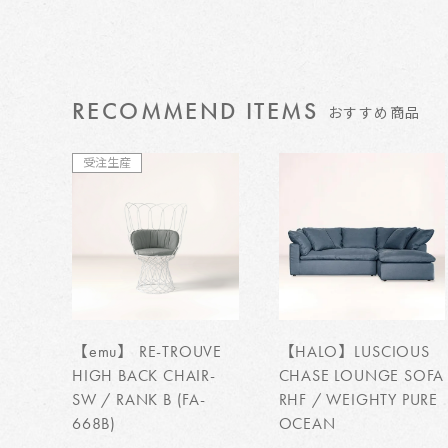
RECOMMEND ITEMS
おすすめ商品
受注生産
【emu】 RE-TROUVE
【HALO】LUSCIOUS
HIGH BACK CHAIR-
CHASE LOUNGE SOFA
SW / RANK B (FA-
RHF / WEIGHTY PURE
668B)
OCEAN