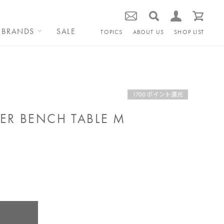
BRANDS
SALE
TOPICS
ABOUT US
SHOP LIST
1700 ポイント還元
ER BENCH TABLE M