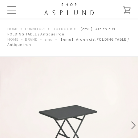
HOME
FURNITURE
OUTDOOR
【emu】 Arc en ciel
FOLDING TABLE / Antique iron
HOME
BRAND
emu
【emu】 Arc en ciel FOLDING TABLE /
Antique iron