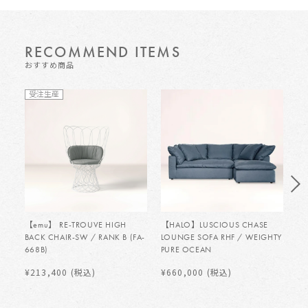
RECOMMEND ITEMS
おすすめ商品
受注生産
【emu】 RE-TROUVE HIGH
【HALO】LUSCIOUS CHASE
【H
BACK CHAIR-SW / RANK B (FA-
LOUNGE SOFA RHF / WEIGHTY
LO
668B)
PURE OCEAN
PU
¥213,400
(税込)
¥660,000
(税込)
¥