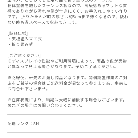
粉体塗装を施したステンレス製なので、高級感あるマットな質
感でありながら汚れや傷が付きにくく、お手入れしやすい作り
です。 折りたたんだ時の厚さは約5cmまで薄くなるので、使わ
ない時も省スペースで収納できます。
[製品仕様]
・天板組み立て式
・折り畳み式
[ご注意ください]
※ディスプレイの性能やご利用環境によって、商品の色が実物
と異なって見える場合があります。予めご了承ください。
※路線便、軒先のお渡し商品となります。開梱設置作業のご対
応をご希望の場合はご配送料金が異なって参ります為、事前に
お問合せ下さいませ。
※在庫状況により、納期は大幅に前後する場合もございます。
お急ぎの場合はお問い合わせください。
配送ランク
SH