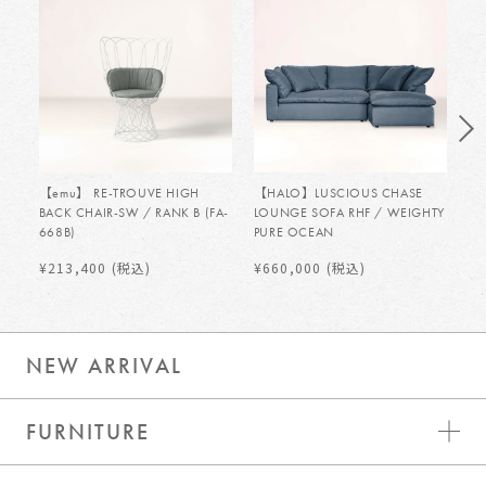
【emu】 RE-TROUVE HIGH
【HALO】LUSCIOUS CHASE
【H
BACK CHAIR-SW / RANK B (FA-
LOUNGE SOFA RHF / WEIGHTY
LO
668B)
PURE OCEAN
PU
¥213,400
(税込)
¥660,000
(税込)
¥
NEW ARRIVAL
FURNITURE