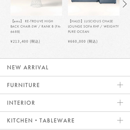
【emu】 RE-TROUVE HIGH
【HALO】LUSCIOUS CHASE
【H
BACK CHAIR-SW / RANK B (FA-
LOUNGE SOFA RHF / WEIGHTY
LO
668B)
PURE OCEAN
PU
¥213,400
(税込)
¥660,000
(税込)
¥
NEW ARRIVAL
FURNITURE
INTERIOR
KITCHEN・TABLEWARE