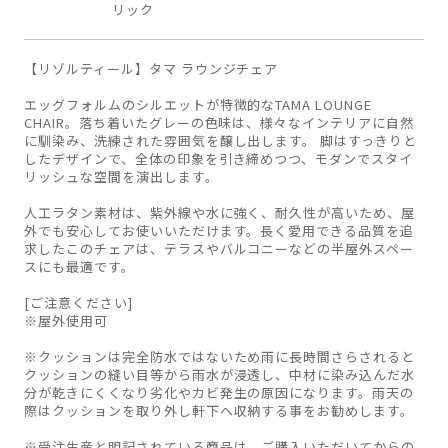
リック
【リゾルティール】タマ ラウンジチェア
エッグフォルムのシルエットが特徴的なTAMA LOUNGE
CHAIR。落ち着いたグレーの色味は、様々なインテリアに自然
に馴染み、洗練された雰囲気を醸し出します。 脚はすっきりと
したデザインで、全体の印象を引き締めつつ、モダンでスタイ
リッシュな空間を演出します。
人工ラタン素材は、紫外線や水に強く、耐久性が高いため、屋
外でも安心してお使いいただけます。長く愛用できる品質を追
求したこのチェアは、テラスやバルコニーなどの半屋外スペー
スにも最適です。
[ご注意ください]
※屋外使用可
※クッションは完全防水ではないため雨に長時間さらされると
クッションの縫い目等から雨水が浸透し、中材に染み込んだ水
分が乾きにくくなり劣化やカビ発生の原因になります。雨天の
際はクッションを取り外し軒下へ収納する事をお勧めします。
※受注生産と明記されている商品は、ご購入いただいてからの