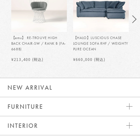
【emu】 RE-TROUVE HIGH
【HALO】LUSCIOUS CHASE
【H
BACK CHAIR-SW / RANK B (FA-
LOUNGE SOFA RHF / WEIGHTY
LO
668B)
PURE OCEAN
PU
¥213,400
(税込)
¥660,000
(税込)
¥
NEW ARRIVAL
FURNITURE
INTERIOR