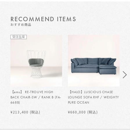
RECOMMEND ITEMS
おすすめ商品
受注生産
【emu】 RE-TROUVE HIGH
【HALO】LUSCIOUS CHASE
【H
BACK CHAIR-SW / RANK B (FA-
LOUNGE SOFA RHF / WEIGHTY
LO
668B)
PURE OCEAN
PU
¥213,400
(税込)
¥660,000
(税込)
¥