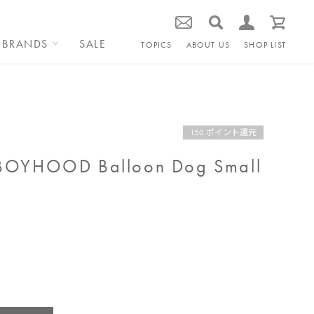
BRANDS
SALE
TOPICS
ABOUT US
SHOP LIST
150 ポイント還元
OYHOOD Balloon Dog Small