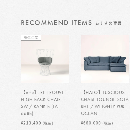
RECOMMEND ITEMS
おすすめ商品
受注生産
【emu】 RE-TROUVE
【HALO】LUSCIOUS
HIGH BACK CHAIR-
CHASE LOUNGE SOFA
SW / RANK B (FA-
RHF / WEIGHTY PURE
668B)
OCEAN
¥213,400
¥660,000
(税込)
(税込)